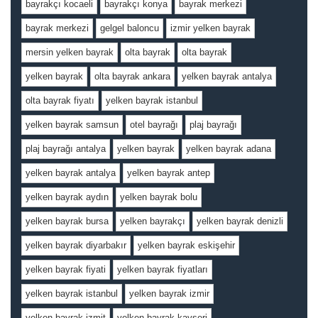
bayrakçı kocaeli
bayrakçı konya
bayrak merkezi
bayrak merkezi
gelgel baloncu
izmir yelken bayrak
mersin yelken bayrak
olta bayrak
olta bayrak
yelken bayrak
olta bayrak ankara
yelken bayrak antalya
olta bayrak fiyatı
yelken bayrak istanbul
yelken bayrak samsun
otel bayrağı
plaj bayrağı
plaj bayrağı antalya
yelken bayrak
yelken bayrak adana
yelken bayrak antalya
yelken bayrak antep
yelken bayrak aydın
yelken bayrak bolu
yelken bayrak bursa
yelken bayrakçı
yelken bayrak denizli
yelken bayrak diyarbakır
yelken bayrak eskişehir
yelken bayrak fiyati
yelken bayrak fiyatları
yelken bayrak istanbul
yelken bayrak izmir
yelken bayrak izmit
yelken bayrak kayseri