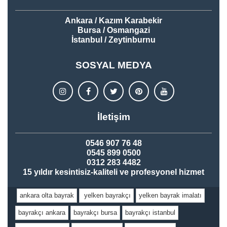
Ankara / Kazım Karabekir
Bursa / Osmangazi
İstanbul / Zeytinburnu
SOSYAL MEDYA
İletişim
0546 907 76 48
0545 899 0500
0312 283 4482
15 yıldır kesintisiz-kaliteli ve profesyonel hizmet
ankara olta bayrak
yelken bayrakçı
yelken bayrak imalatı
bayrakçı ankara
bayrakçı bursa
bayrakçı istanbul