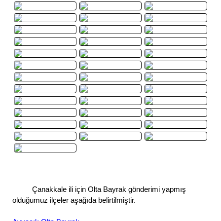
Çanakkale ili için Olta Bayrak gönderimi yapmış
olduğumuz ilçeler aşağıda belirtilmiştir.