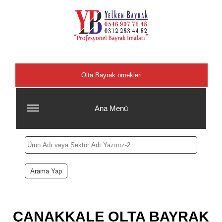
Şehirler
Olta Bayrak örnekleri
Ana Menü
ÇANAKKALE OLTA BAYRAK