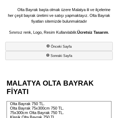
Olta Bayrak başta olmak üzere Malatya ili ve ilçelerine
her çeşit bayrak üretimi ve satışı yapmaktayız. Olta Bayrak
fiyatları sitemizde bulunmaktadır
Sınırsız renk, Logo, Resim Kullanılabilir.
Ücretsiz Tasarım
.
Önceki Sayfa
Sonraki Sayfa
MALATYA OLTA BAYRAK
FİYATI
Olta Bayrak 750 TL.
Olta Bayrak 75x300cm 750 TL.
75x300cm Olta Bayrak 750 TL.
Klasik Olta Bayrak 750 TL.