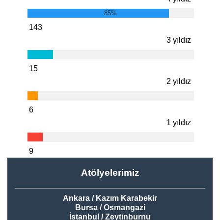
85%
143
3 yıldız
15
2 yıldız
6
1 yıldız
9
Atölyelerimiz
Ankara / Kazım Karabekir
Bursa / Osmangazi
İstanbul / Zeytinburnu