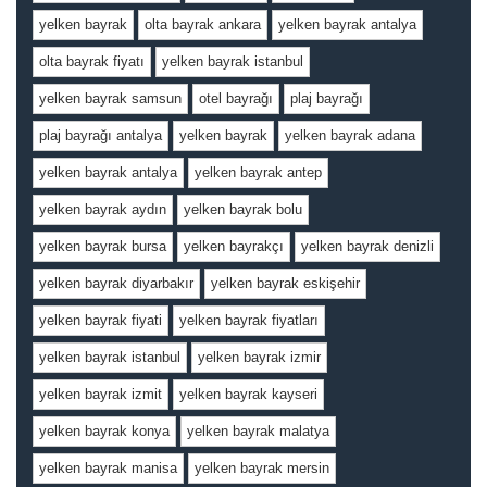
yelken bayrak
olta bayrak ankara
yelken bayrak antalya
olta bayrak fiyatı
yelken bayrak istanbul
yelken bayrak samsun
otel bayrağı
plaj bayrağı
plaj bayrağı antalya
yelken bayrak
yelken bayrak adana
yelken bayrak antalya
yelken bayrak antep
yelken bayrak aydın
yelken bayrak bolu
yelken bayrak bursa
yelken bayrakçı
yelken bayrak denizli
yelken bayrak diyarbakır
yelken bayrak eskişehir
yelken bayrak fiyati
yelken bayrak fiyatları
yelken bayrak istanbul
yelken bayrak izmir
yelken bayrak izmit
yelken bayrak kayseri
yelken bayrak konya
yelken bayrak malatya
yelken bayrak manisa
yelken bayrak mersin