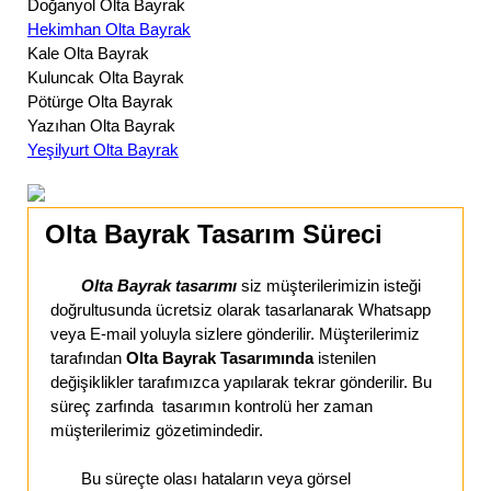
Doğanyol Olta Bayrak
Hekimhan Olta Bayrak
Kale Olta Bayrak
Kuluncak Olta Bayrak
Pötürge Olta Bayrak
Yazıhan Olta Bayrak
Yeşilyurt Olta Bayrak
Olta Bayrak Tasarım Süreci
Olta Bayrak tasarımı
siz müşterilerimizin isteği
doğrultusunda ücretsiz olarak tasarlanarak Whatsapp
veya E-mail yoluyla sizlere gönderilir. Müşterilerimiz
tarafından
Olta Bayrak Tasarımında
istenilen
değişiklikler tarafımızca yapılarak tekrar gönderilir. Bu
süreç zarfında tasarımın kontrolü her zaman
müşterilerimiz gözetimindedir.
Bu süreçte olası hataların veya görsel