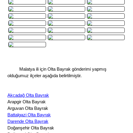
Malatya ili için Olta Bayrak gönderimi yapmış
olduğumuz ilçeler aşağıda belirtilmiştir.
Akçadağ Olta Bayrak
Arapgir Olta Bayrak
Arguvan Olta Bayrak
Battalgazi Olta Bayrak
Darende Olta Bayrak
Doğanşehir Olta Bayrak