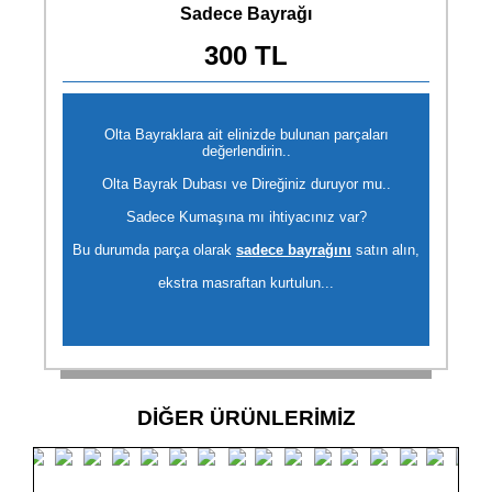
Sadece Bayrağı
300 TL
Olta Bayraklara ait elinizde bulunan parçaları
değerlendirin..
Olta Bayrak Dubası ve Direğiniz duruyor mu..
Sadece Kumaşına mı ihtiyacınız var?
Bu durumda parça olarak
sadece bayrağını
satın alın,
ekstra masraftan kurtulun...
DİĞER ÜRÜNLERİMİZ