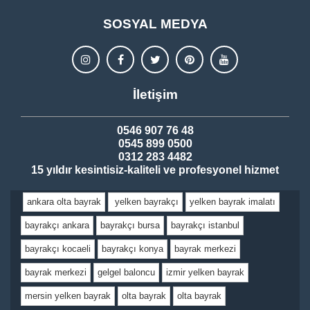
SOSYAL MEDYA
İletişim
0546 907 76 48
0545 899 0500
0312 283 4482
15 yıldır kesintisiz-kaliteli ve profesyonel hizmet
ankara olta bayrak
yelken bayrakçı
yelken bayrak imalatı
bayrakçı ankara
bayrakçı bursa
bayrakçı istanbul
bayrakçı kocaeli
bayrakçı konya
bayrak merkezi
bayrak merkezi
gelgel baloncu
izmir yelken bayrak
mersin yelken bayrak
olta bayrak
olta bayrak