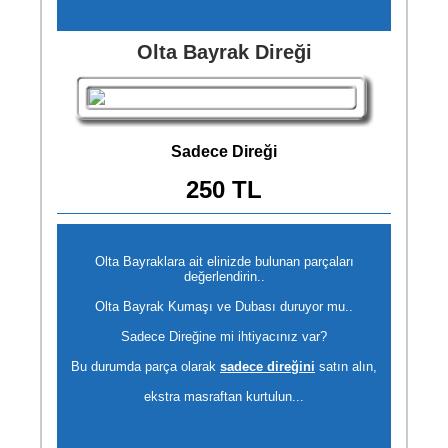
Olta Bayrak Direği
Sadece Direği
250 TL
Olta Bayraklara ait elinizde bulunan parçaları
değerlendirin..
Olta Bayrak Kumaşı ve Dubası duruyor mu..
Sadece Direğine mi ihtiyacınız var?
Bu durumda parça olarak
sadece direğini
satın alın,
ekstra masraftan kurtulun...