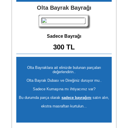
Olta Bayrak Bayrağı
Sadece Bayrağı
300 TL
Olta Bayraklara ait elinizde bulunan parçaları
değerlendirin..
Olta Bayrak Dubası ve Direğiniz duruyor mu..
Sadece Kumaşına mı ihtiyacınız var?
Bu durumda parça olarak
sadece bayrağını
satın alın,
ekstra masraftan kurtulun...