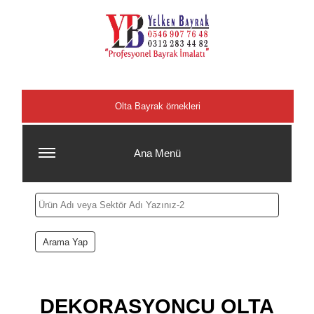
Şehirler
Olta Bayrak örnekleri
Ana Menü
DEKORASYONCU OLTA