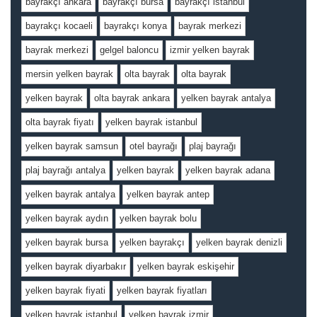
bayrakçı ankara
bayrakçı bursa
bayrakçı istanbul
bayrakçı kocaeli
bayrakçı konya
bayrak merkezi
bayrak merkezi
gelgel baloncu
izmir yelken bayrak
mersin yelken bayrak
olta bayrak
olta bayrak
yelken bayrak
olta bayrak ankara
yelken bayrak antalya
olta bayrak fiyatı
yelken bayrak istanbul
yelken bayrak samsun
otel bayrağı
plaj bayrağı
plaj bayrağı antalya
yelken bayrak
yelken bayrak adana
yelken bayrak antalya
yelken bayrak antep
yelken bayrak aydın
yelken bayrak bolu
yelken bayrak bursa
yelken bayrakçı
yelken bayrak denizli
yelken bayrak diyarbakır
yelken bayrak eskişehir
yelken bayrak fiyati
yelken bayrak fiyatları
yelken bayrak istanbul
yelken bayrak izmir