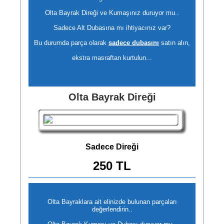
Olta Bayrak Direği ve Kumaşınız duruyor mu..
Sadece Alt Dubasına mı ihtiyacınız var?
Bu durumda parça olarak
sadece dubasını
satın alın,
ekstra masraftan kurtulun...
Olta Bayrak Direği
Sadece Direği
250 TL
Olta Bayraklara ait elinizde bulunan parçaları
değerlendirin..