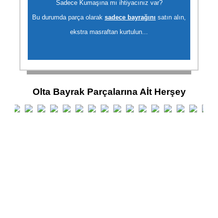
Sadece Kumaşına mı ihtiyacınız var?
Bu durumda parça olarak
sadece bayrağını
satın alın,
ekstra masraftan kurtulun...
Olta Bayrak Parçalarına Aİt Herşey