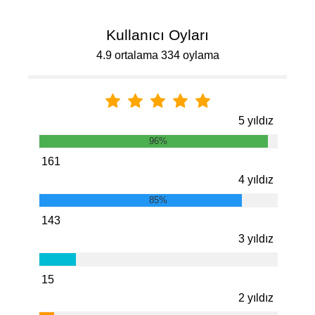
Kullanıcı Oyları
4.9 ortalama 334 oylama
5 yıldız
96%
161
4 yıldız
85%
143
3 yıldız
15
2 yıldız