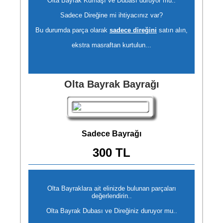
Olta Bayrak Kumaşı ve Dubası duruyor mu..
Sadece Direğine mi ihtiyacınız var?
Bu durumda parça olarak
sadece direğini
satın alın,
ekstra masraftan kurtulun...
Olta Bayrak Bayrağı
Sadece Bayrağı
300 TL
Olta Bayraklara ait elinizde bulunan parçaları
değerlendirin..
Olta Bayrak Dubası ve Direğiniz duruyor mu..