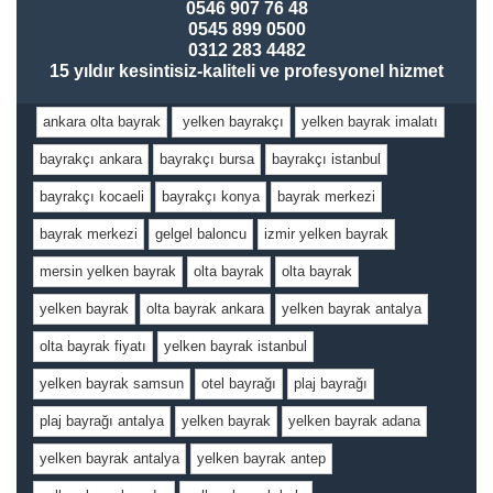
0546 907 76 48
0545 899 0500
0312 283 4482
15 yıldır kesintisiz-kaliteli ve profesyonel hizmet
ankara olta bayrak
yelken bayrakçı
yelken bayrak imalatı
bayrakçı ankara
bayrakçı bursa
bayrakçı istanbul
bayrakçı kocaeli
bayrakçı konya
bayrak merkezi
bayrak merkezi
gelgel baloncu
izmir yelken bayrak
mersin yelken bayrak
olta bayrak
olta bayrak
yelken bayrak
olta bayrak ankara
yelken bayrak antalya
olta bayrak fiyatı
yelken bayrak istanbul
yelken bayrak samsun
otel bayrağı
plaj bayrağı
plaj bayrağı antalya
yelken bayrak
yelken bayrak adana
yelken bayrak antalya
yelken bayrak antep