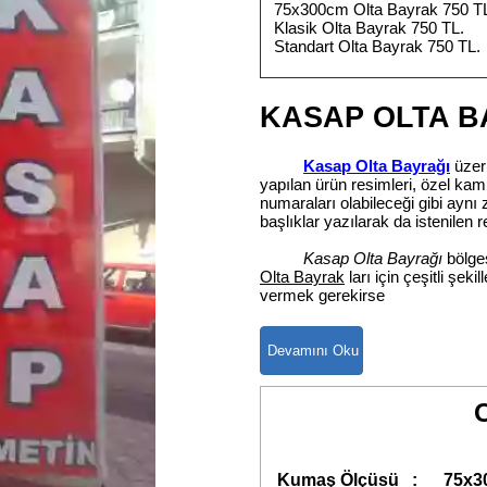
75x300cm Olta Bayrak 750 T
Klasik Olta Bayrak 750 TL.
Standart Olta Bayrak 750 TL.
KASAP OLTA B
Kasap Olta Bayrağı
üzeri
yapılan ürün resimleri, özel kam
numaraları olabileceği gibi ay
başlıklar yazılarak da istenilen r
Kasap Olta Bayrağı
bölges
Olta Bayrak
ları için çeşitli şek
vermek gerekirse
O
Kumaş Ölçüsü : 75x3