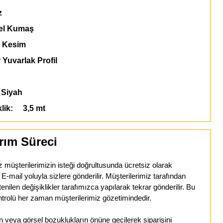
z
l Kumaş
 Kesim
 Yuvarlak Profil
Siyah
klik: 3,5 mt
rım Süreci
z müşterilerimizin isteği doğrultusunda ücretsiz olarak
mail yoluyla sizlere gönderilir. Müşterilerimiz tarafından
tenilen değişiklikler tarafımızca yapılarak tekrar gönderilir. Bu
trolü her zaman müşterilerimiz gözetimindedir.
veya görsel bozuklukların önüne geçilerek siparişini