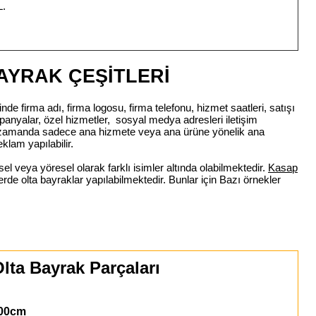
L.
AYRAK ÇEŞİTLERİ
nde firma adı, firma logosu, firma telefonu, hizmet saatleri, satışı
panyalar, özel hizmetler, sosyal medya adresleri iletişim
nı zamanda sadece ana hizmete veya ana ürüne yönelik ana
eklam yapılabilir.
el veya yöresel olarak farklı isimler altında olabilmektedir.
Kasap
illerde olta bayraklar yapılabilmektedir. Bunlar için Bazı örnekler
lta Bayrak Parçaları
00cm