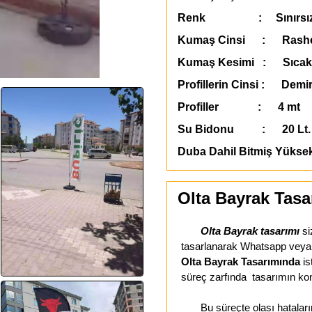
Renk : Sınırsı
Kumaş Cinsi : Rashe
Kumaş Kesimi : Sıcak
Profillerin Cinsi : Demir
Profiller : 4 mt
Su Bidonu : 20 Lt. 
Duba Dahil Bitmiş Yükse
Olta Bayrak Tasa
Olta Bayrak tasarımı
si
tasarlanarak Whatsapp veya E-
Olta Bayrak Tasarımında
is
süreç zarfında tasarımın kon
Bu süreçte olası hataların 